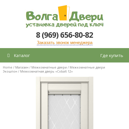
Перейти
к
содержимому
8 (969) 656-80-82
Заказать звонок менеджера
Каталог
Где купить
Home
/
Магазин
/
Межкомнатные двери
/
Межкомнатные двери
Экошпон
/ Межкомнатная дверь «Cobalt 12»