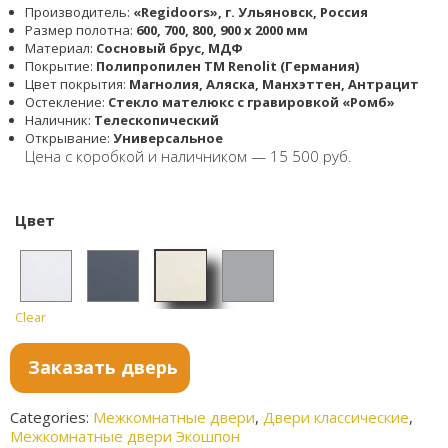
Производитель:
«Regidoors», г. Ульяновск, Россия
Размер полотна:
600, 700, 800, 900 x 2000 мм
Материал:
Сосновый брус, МДФ
Покрытие:
Полипропилен TM Renolit (Германия)
Цвет покрытия:
Магнолия, Аляска, Манхэттен, Антрацит
Остекление:
Стекло мателюкс с гравировкой «Ромб»
Наличник:
Телескопический
Открывание:
Универсальное
Цена с коробкой и наличником — 15 500 руб.
Цвет
Clear
Магно
Аляска
Антра
Манхэ
лия
цит
ттен
Заказать дверь
Сатин
ат
Categories:
Межкомнатные двери
,
Двери классические
,
Межкомнатные двери Экошпон