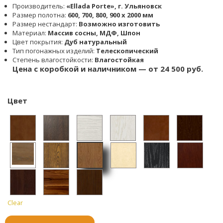
Производитель:
«Ellada Porte», г. Ульяновск
Размер полотна:
600, 700, 800, 900 x 2000 мм
Размер нестандарт:
Возможно изготовить
Материал:
Массив сосны, МДФ, Шпон
Цвет покрытия:
Дуб натуральный
Тип погонажных изделий:
Телескопический
Степень влагостойкости:
Влагостойкая
Цена с коробкой и наличником — от 24 500 руб.
Цвет
Дуб
Анегр
Дуб
Дуб
Дуб
Дуб
белый
и тон
антич
белый
бренд
бургун
Дуб
Дуб
Дуб
Дуб
Дуб
Красн
1
ный
патина
и
дский
колора
натура
коньяч
слонов
чёрны
ое
золот
Clear
Махаг
до
Орех
Сапел
льный
ный
ая
й
Дерев
о
он
амери
ь тон