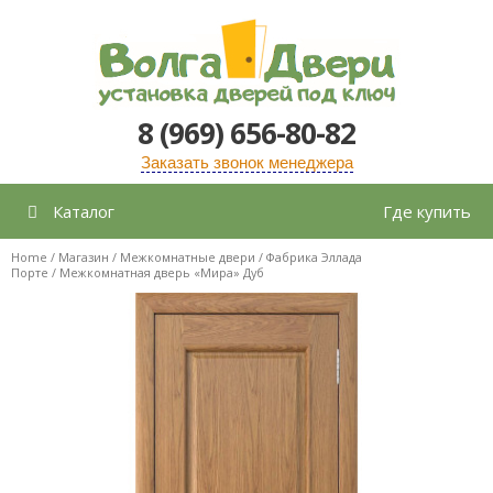
Перейти
к
содержимому
8 (969) 656-80-82
Заказать звонок менеджера
Каталог
Где купить
Home
/
Магазин
/
Межкомнатные двери
/
Фабрика Эллада
Порте
/ Межкомнатная дверь «Мира» Дуб