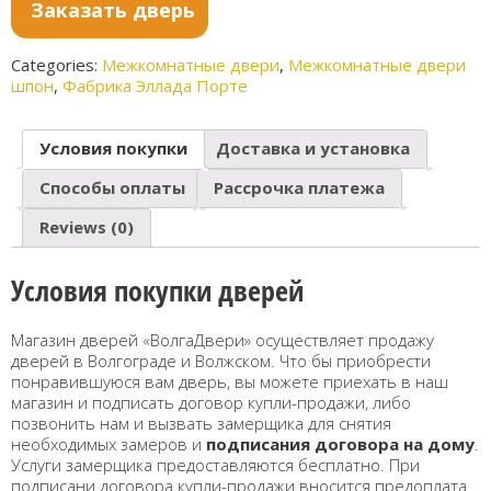
кость
патина
о
Заказать дверь
кански
2
сереб
й
Categories:
Межкомнатные двери
,
Межкомнатные двери
ро
шпон
,
Фабрика Эллада Порте
Условия покупки
Доставка и установка
Способы оплаты
Рассрочка платежа
Reviews (0)
Условия покупки дверей
Магазин дверей «ВолгаДвери» осуществляет продажу
дверей в Волгограде и Волжском. Что бы приобрести
понравившуюся вам дверь, вы можете приехать в наш
магазин и подписать договор купли-продажи, либо
позвонить нам и вызвать замерщика для снятия
необходимых замеров и
подписания договора на дому
.
Услуги замерщика предоставляются бесплатно. При
подписани договора купли-продажи вносится предоплата