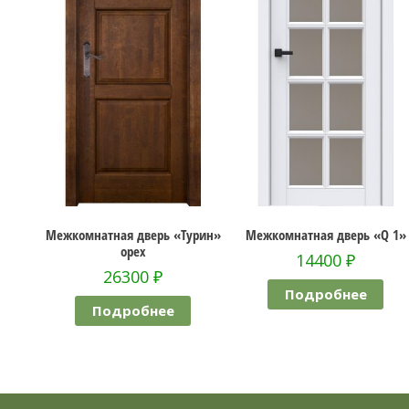
ь
Межкомнатная дверь «Турин»
Межкомнатная дверь «Q 1»
елая
орех
14400
₽
26300
₽
Подробнее
Подробнее