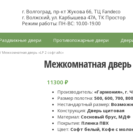
г. Волгоград, пр-кт Жукова 66, ТЦ Fandeco
г. Волжский, ул. Карбышева 47А, ТК Простор
Режим работы: ПН-ВС: 10.00-19.00
Раздвижные двери
Противопожарные двери
Двери
/ Межкомнатная дверь «LP 2 софт айс»
Межкомнатная дверь «
11300
₽
Производитель:
«Гармония», г. 
Размер полотна:
500, 600, 700, 80
Нестандартный размер:
Возможн
Конструкция:
Дверь щитовая
Материал:
Cосновый брус, МДФ
Покрытие:
Пленка ПВХ
Цвет:
Софт белый, Кофе с молок