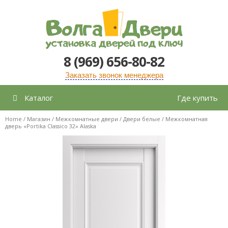
Перейти
к
содержимому
8 (969) 656-80-82
Заказать звонок менеджера
Каталог
Где купить
Home
/
Магазин
/
Межкомнатные двери
/
Двери белые
/ Межкомнатная
дверь «Portika Classico 32» Alaska