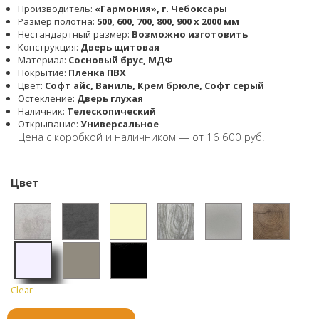
Производитель:
«Гармония», г. Чебоксары
Размер полотна:
500, 600, 700, 800, 900 x 2000 мм
Нестандартный размер:
Возможно изготовить
Конструкция:
Дверь щитовая
Материал:
Cосновый брус, МДФ
Покрытие:
Пленка ПВХ
Цвет:
Софт айс, Ваниль, Крем брюле, Софт серый
Остекление:
Дверь глухая
Наличник:
Телескопический
Открывание:
Универсальное
Цена с коробкой и наличником — от 16 600 руб.
Цвет
Бетон
Бетон
Ванил
Дуб
Крем
Листв
светл
тёмны
ь
мелфо
брюле
енниц
Clear
Софт
Софт
Софт
ый
й
рд
а
айс
серый
черны