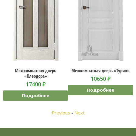
атная дверь
Межкомнатная дверь «Турин»
Межкомнатная дв
еодора»
10650
₽
108
7400
₽
Подробнее
Подро
робнее
Previous
-
Next