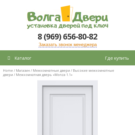
Перейти
к
содержимому
8 (969) 656-80-82
Заказать звонок менеджера
Каталог
Где купить
Home
/
Магазин
/
Межкомнатные двери
/
Высокие межкомнатные
двери
/ Межкомнатная дверь «Monza 1.1»