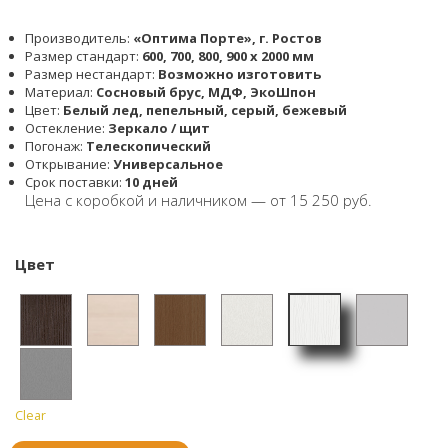
Производитель:
«Оптима Порте», г. Ростов
Размер стандарт:
600, 700, 800, 900 x 2000 мм
Размер нестандарт:
Возможно изготовить
Материал:
Сосновый брус, МДФ, ЭкоШпон
Цвет:
Белый лед, пепельный, серый, бежевый
Остекление:
Зеркало / щит
Погонаж:
Телескопический
Открывание:
Универсальное
Срок поставки:
10 дней
Цена с коробкой и наличником — от 15 250 руб.
Цвет
Белый
Венге
Дуб
Орех
Бежев
Пепел
лёд
белён
ый
ьный
Clear
Серый
ый