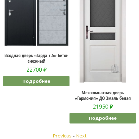
ь «Гарда 7.5» Бетон
нежный
2700
₽
дробнее
Межкомнатная дверь
Межкомнатная 
«Гармония» ДО Эмаль белая
2» ДГ
21950
₽
12
Подробнее
Подр
Previous
-
Next