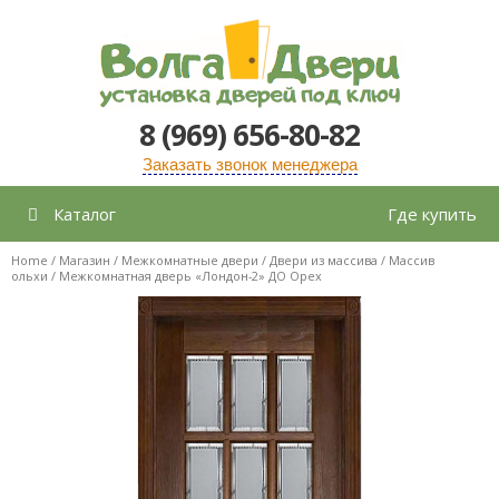
Перейти
к
содержимому
8 (969) 656-80-82
Заказать звонок менеджера
Каталог
Где купить
Home
/
Магазин
/
Межкомнатные двери
/
Двери из массива
/
Массив
ольхи
/ Межкомнатная дверь «Лондон-2» ДО Орех