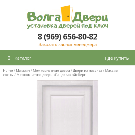
Перейти
к
содержимому
8 (969) 656-80-82
Заказать звонок менеджера
Каталог
Где купить
Home
/
Магазин
/
Межкомнатные двери
/
Двери из массива
/
Массив
сосны
/ Межкомнатная дверь «Пандора» айсберг