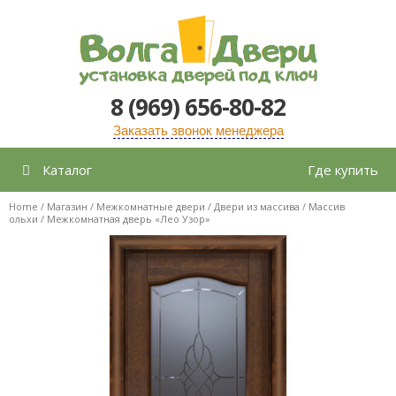
Перейти
к
содержимому
8 (969) 656-80-82
Заказать звонок менеджера
Каталог
Где купить
Home
/
Магазин
/
Межкомнатные двери
/
Двери из массива
/
Массив
ольхи
/ Межкомнатная дверь «Лео Узор»