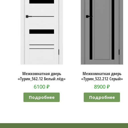
ежкомнатная дверь
Межкомнатная дверь
Межк
рин_562.12 Белый лёд»
«Турин_522.212 Серый»
«Лон
6100
₽
8900
₽
Подробнее
Подробнее
П