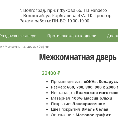
г. Волгоград, пр-кт Жукова 66, ТЦ Fandeco
г. Волжский, ул. Карбышева 47А, ТК Простор
Режим работы: ПН-ВС: 10.00-19.00
Раздвижные двери
Противопожарные двери
Двери
хи
/ Межкомнатная дверь «София»
Межкомнатная дверь
22400
₽
Производитель:
«ОКА», Беларус
Размер:
600, 700, 800, 900 x 2000
Нестандарт:
Возможно изготов
Материал:
100% массив ольхи
Покрытие:
Лакокрасочное
Цвет покрытия:
Эмаль белая
Остекление:
Матовое графит