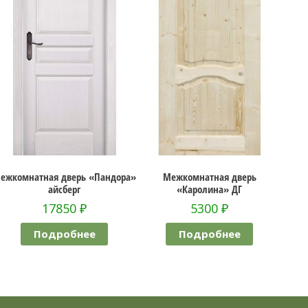
дверь «Пандора»
Межкомнатная дверь
Межкомнатна
сберг
«Каролина» ДГ
«Клеодо
850
₽
5300
₽
1740
робнее
Подробнее
Подроб