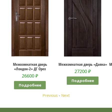
омнатная дверь
Межкомнатная дверь «Даяна»
Межкомнатная 
дон-2» ДГ Орех
ай
27200
₽
26600
₽
17
Подробнее
одробнее
Под
Previous
-
Next