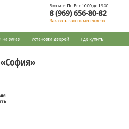
Звоните: Пн-Вс с 10.00 до 19.00
8 (969) 656-80-82
Заказать звонок менеджера
 на заказ
Установка дверей
Где купить
 «София»
ь
 мм
ить