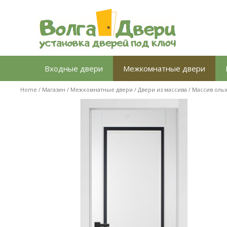
Перейти
к
содержимому
Входные двери
Межкомнатные двери
Home
/
Магазин
/
Межкомнатные двери
/
Двери из массива
/
Массив оль