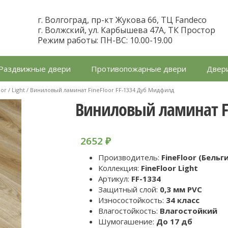
г. Волгоград, пр-кт Жукова 66, ТЦ Fandeco
г. Волжский, ул. Карбышева 47А, ТК Простор
Режим работы: ПН-ВС: 10.00-19.00
Раздвижные двери
Противопожарные двери
Двери
oor
/
Light
/ Виниловый ламинат FineFloor FF-1334 Дуб Мидфилд
Виниловый ламинат Fi
2652
₽
Производитель:
FineFloor (Бельг
Коллекция:
FineFloor Light
Артикул:
FF-1334
Защитный слой:
0,3 мм PVC
Износостойкость:
34 класс
Влагостойкость:
Влагостойкий
Шумогашение:
До 17 дб