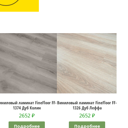
Floor FF-
Виниловый ламинат FineFloor FF-
Виниловый ламинат FineFloo
1326 Дуб Леффа
1377 Дуб Веллингтон
2652
₽
2652
₽
Подробнее
Подробнее