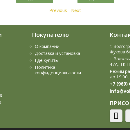
Previous
-
Next
и
Покупателю
Конта
О компании
г. Волгог
Жукова 6
Доставка и установка
г. Волжск
Где купить
47А, ТК 
Политика
Режим ра
конфиденциальности
до 19:00,
+7 (969)
info@vol
е
е
ПРИСО