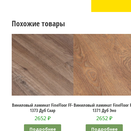
Похожие товары
ат FineFloor FF-
Виниловый ламинат FineFloor FF-
Виниловый ламинат 
уб Саар
1371 Дуб Эно
1333 Дуб Б
52
₽
2652
₽
2652
обнее
Подробнее
Подроб