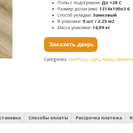
Полы с подогревом:
До +28 С
Размер доски (мм):
1314x190x3.6
Способ укладки:
Замковый
В упаковке:
9 шт / 2.25 м2
Масса упаковки:
14,89 кг
Заказать дверь
Categories:
FineFloor
,
Light
,
Кварц-винило
становка
Способы оплаты
Рассрочка платежа
R