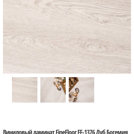
Виниловый ламинат FineFloor FF-1376 Дуб Богемия