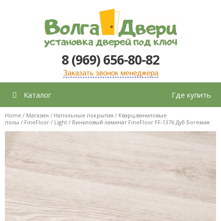
Перейти
к
содержимому
8 (969) 656-80-82
Заказать звонок менеджера
Каталог
Где купить
Home
/
Магазин
/
Напольные покрытия
/
Кварц-виниловые
полы
/
FineFloor
/
Light
/ Виниловый ламинат FineFloor FF-1376 Дуб Богемия