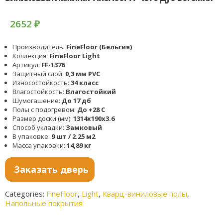
2652
₽
Производитель:
FineFloor (Бельгия)
Коллекция:
FineFloor Light
Артикул:
FF-1376
Защитный слой:
0,3 мм PVC
Износостойкость:
34 класс
Влагостойкость:
Влагостойкий
Шумогашение:
До 17 дб
Полы с подогревом:
До +28 С
Размер доски (мм):
1314x190x3.6
Способ укладки:
Замковый
В упаковке:
9 шт / 2.25 м2
Масса упаковки:
14,89 кг
Заказать дверь
Categories:
FineFloor
,
Light
,
Кварц-виниловые полы
,
Напольные покрытия