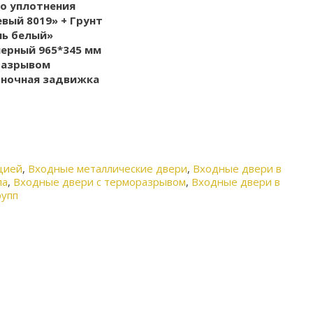
го уплотнения
вый 8019» + Грунт
нь белый»
мерный 965*345 мм
разрывом
, ночная задвижка
цией
,
Входные металлические двери
,
Входные двери в
ла
,
Входные двери с терморазрывом
,
Входные двери в
упп