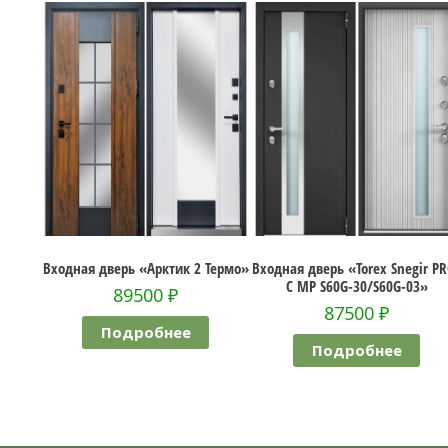
ктик 2 Термо»
Входная дверь «Torex Snegir PRO-
Входная дверь «Nor
C MP S60G-30/S60G-03»
0
₽
68500
₽
87500
₽
бнее
Подробне
Подробнее