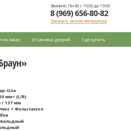
Звоните: Пн-Вс с 10.00 до 19.00
8 (969) 656-80-82
Заказать звонок менеджера
 на заказ
Установка дверей
Где купить
 Браун»
ар-Ола
50 мм< (L/R)
 / 137 мм
лекс + Фольгоизол
обке
сувальдный
вальдный