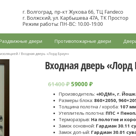
г. Волгоград, пр-кт Жукова 66, ТЦ Fandeco
г. Волжский, ул. Карбышева 47А, ТК Простор
Режим работы: ПН-ВС: 10.00-19.00
Раздвижные двери
Противопожарные двери
Двери
оизоляцией
/ Входная дверь «Лорд Браун»
Входная дверь «Лорд
61400
₽
59000
₽
Производитель:
«ЮДМ», г. Йошк
Размеры блока:
860×2050, 960×20
Толщина полотна / короба:
107 мм
Утеплитель полотна:
ППC + Пеноп
Терморазрыв:
На полотне и кор
Замок основной:
Гардиан 30.11 
Замок доп-ый:
Гардиан 30.01 су