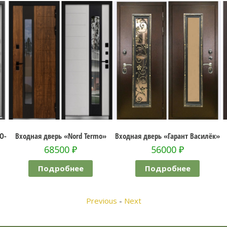
d Termo»
Входная дверь «Гарант Василёк»
Входная дверь «Бронь 
56000
₽
89500
₽
е
Подробнее
Подробнее
Previous
-
Next