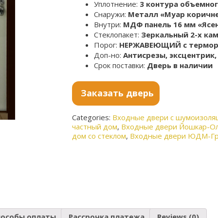
Уплотнение:
3 контура объемно
Снаружи:
Металл «Муар коричне
Внутри:
МДФ панель 16 мм «Ясе
Стеклопакет:
Зеркальный 2-х ка
Порог:
НЕРЖАВЕЮЩИЙ с термо
Доп-но:
Антисрезы, эксцентрик
Срок поставки:
Дверь в наличии
Заказать дверь
Categories:
Входные двери с шумоизоля
частный дом
,
Входные двери Йошкар-О
дом со стеклом
,
Входные двери ЮДМ-Гр
пособы оплаты
Рассрочка платежа
Reviews (0)