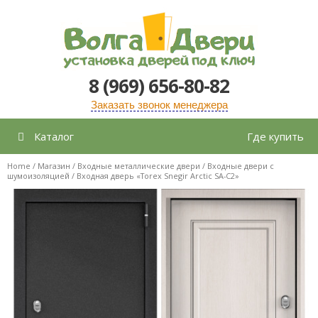
Перейти
к
содержимому
8 (969) 656-80-82
Заказать звонок менеджера
Каталог
Где купить
Home
/
Магазин
/
Входные металлические двери
/
Входные двери с
шумоизоляцией
/ Входная дверь «Torex Snegir Arctic SA-C2»