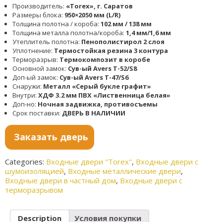
Производитель:
«Torex», г. Саратов
Размеры блока:
950×2050 мм (L/R)
Толщина полотна / короба:
102 мм / 138 мм
Толщина металла полотна/короба:
1,4 мм/1,6 мм
Утеплитель полотна:
Пенополистирол 2 слоя
Уплотнение:
Термостойкая резина 3 контура
Терморазрыв:
Термокомпозит в коробе
Основной замок:
Сув-ый Avers T-52/S8
Доп-ый замок:
Сув-ый Avers T-47/S6
Снаружи:
Металл «Серый букле графит»
Внутри:
ХДФ 3.2 мм ПВХ «Лиственница белая»
Доп-но:
Ночная задвижка, противосъемы
Срок поставки:
ДВЕРЬ В НАЛИЧИИ
Заказать дверь
Categories:
Входные двери "Torex"
,
Входные двери с
шумоизоляцией
,
Входные металлические двери
,
Входные двери в частный дом
,
Входные двери с
терморазрывом
Description
Условия покупки