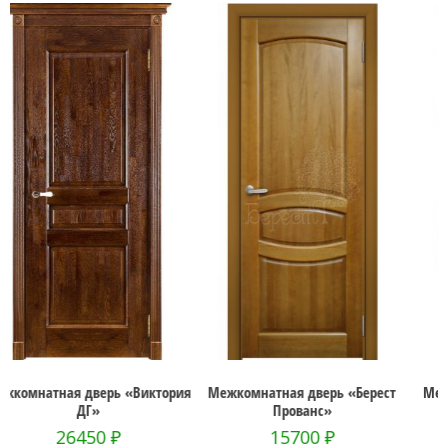
ория
Межкомнатная дверь «Берест
Межкомнатная дверь «Даяна
Прованс»
Узор»
15700
₽
24600
₽