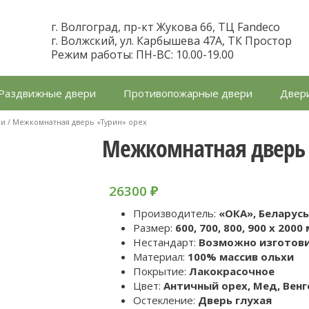
г. Волгоград, пр-кт Жукова 66, ТЦ Fandeco
г. Волжский, ул. Карбышева 47А, ТК Простор
Режим работы: ПН-ВС: 10.00-19.00
Раздвижные двери
Противопожарные двери
Двери
хи
/ Межкомнатная дверь «Турин» орех
Межкомнатная дверь 
26300
₽
Производитель:
«ОКА», Беларус
Размер:
600, 700, 800, 900 x 2000
Нестандарт:
Возможно изготов
Материал:
100% массив ольхи
Покрытие:
Лакокрасочное
Цвет:
Античный орех, Мед, Венг
Остекление:
Дверь глухая