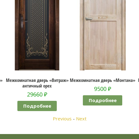
жкомнатная дверь «Витраж»
Межкомнатная дверь «Монтана»
Межко
античный орех
9500
₽
29660
₽
Подробнее
Подробнее
Previous
-
Next