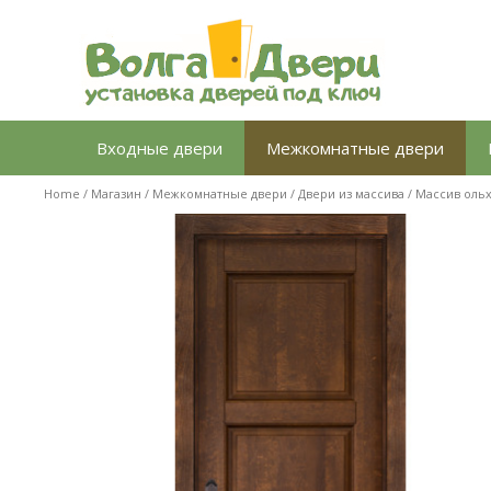
Перейти
к
содержимому
Входные двери
Межкомнатные двери
Home
/
Магазин
/
Межкомнатные двери
/
Двери из массива
/
Массив оль