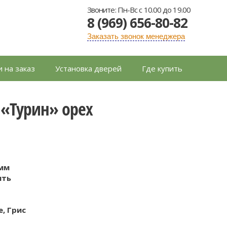
Звоните: Пн-Вс с 10.00 до 19.00
8 (969) 656-80-82
Заказать звонок менеджера
 на заказ
Установка дверей
Где купить
«Турин» орех
ь
 мм
ить
е, Грис