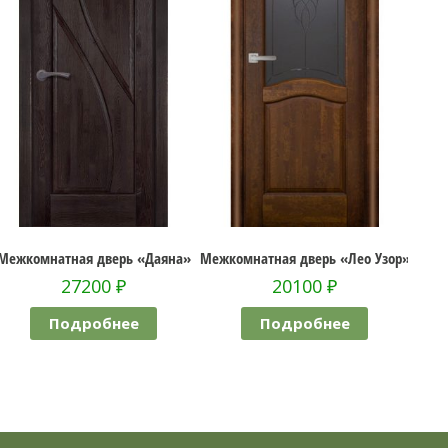
мнатная дверь «Даяна»
Межкомнатная дверь «Лео Узор»
Межкомна
27200
₽
20100
₽
Подробнее
Подробнее
П