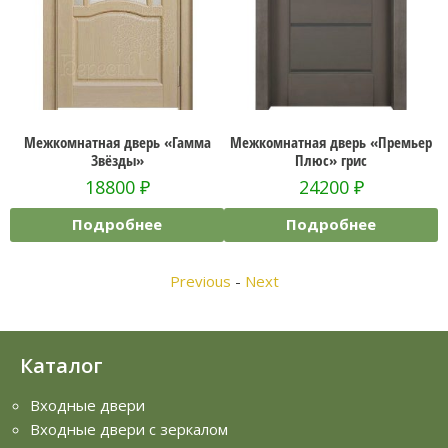
Гамма
Межкомнатная дверь «Премьер
Межкомнатная дверь
Плюс» грис
«Лондон-2» ДО Эмаль бел
24200
₽
27600
₽
Подробнее
Подробнее
Previous
-
Next
Каталог
Входные двери
Входные двери с зеркалом