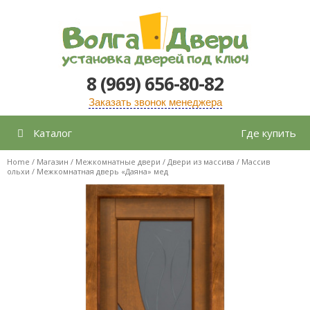
Перейти
к
содержимому
8 (969) 656-80-82
Заказать звонок менеджера
Каталог
Где купить
Home
/
Магазин
/
Межкомнатные двери
/
Двери из массива
/
Массив
ольхи
/ Межкомнатная дверь «Даяна» мед