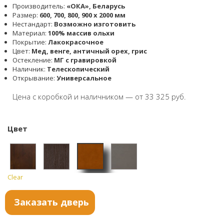
Производитель:
«ОКА», Беларусь
Размер:
600, 700, 800, 900 x 2000 мм
Нестандарт:
Возможно изготовить
Материал:
100% массив ольхи
Покрытие:
Лакокрасочное
Цвет:
Мед, венге, античный орех, грис
Остекление:
МГ с гравировкой
Наличник:
Телескопический
Открывание:
Универсальное
Цена с коробкой и наличником — от 33 325 руб.
Цвет
Clear
Мед
Антич
Венге
Грис
ный
Заказать дверь
орех