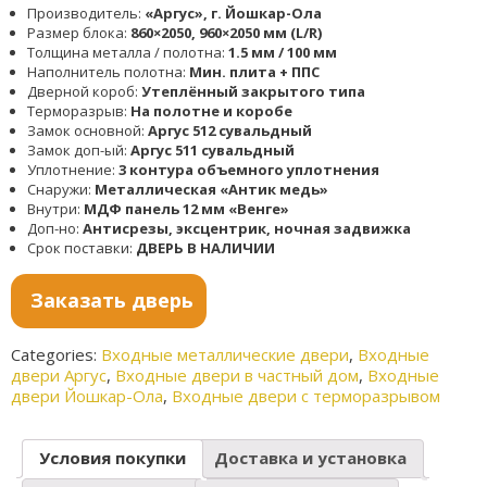
Производитель:
«Аргус», г. Йошкар-Ола
Размер блока:
860×2050, 960×2050 мм (L/R)
Толщина металла / полотна:
1.5 мм / 100 мм
Наполнитель полотна:
Мин. плита + ППС
Дверной короб:
Утеплённый закрытого типа
Терморазрыв:
На полотне и коробе
Замок основной:
Аргус 512 сувальдный
Замок доп-ый:
Аргус 511 сувальдный
Уплотнение:
3 контура объемного уплотнения
Снаружи:
Металлическая «Антик медь»
Внутри:
МДФ панель 12 мм «Венге»
Доп-но:
Антисрезы, эксцентрик, ночная задвижка
Срок поставки:
ДВЕРЬ В НАЛИЧИИ
Заказать дверь
Categories:
Входные металлические двери
,
Входные
двери Аргус
,
Входные двери в частный дом
,
Входные
двери Йошкар-Ола
,
Входные двери с терморазрывом
Условия покупки
Доставка и установка