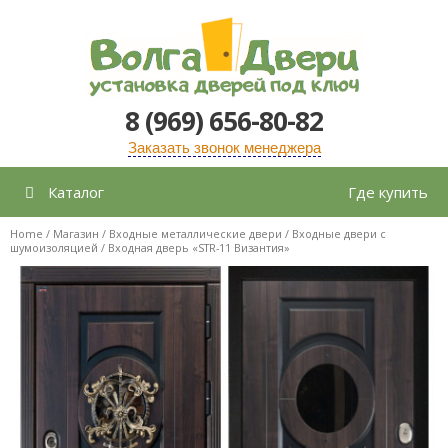
Перейти
к
содержимому
8 (969) 656-80-82
Заказать звонок менеджера
Каталог
Где купить
Home
/
Магазин
/
Входные металлические двери
/
Входные двери с
шумоизоляцией
/ Входная дверь «STR-11 Византия»