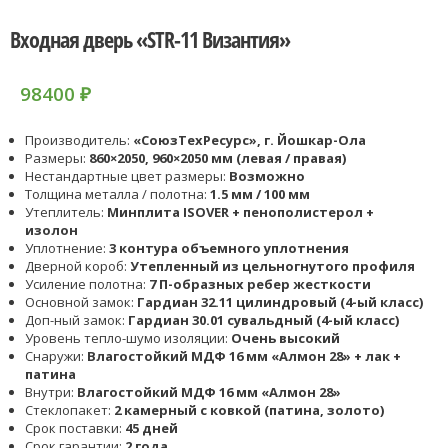
Входная дверь «STR-11 Византия»
98400
₽
Производитель:
«СоюзТехРесурс», г. Йошкар-Ола
Размеры:
860×2050, 960×2050 мм (левая / правая)
Нестандартные цвет размеры:
Возможно
Толщина металла / полотна:
1.5 мм / 100 мм
Утеплитель:
Минплита ISOVER + пенополистерол +
изолон
Уплотнение:
3 контура объемного уплотнения
Дверной короб:
Утепленный из цельногнутого профиля
Усиление полотна:
7 П-образных ребер жесткости
Основной замок:
Гардиан 32.11 цилиндровый (4-ый класс)
Доп-ный замок:
Гардиан 30.01 сувальдный (4-ый класс)
Уровень тепло-шумо изоляции:
Очень высокий
Снаружи:
Влагостойкий МДФ 16 мм «Алмон 28» + лак +
патина
Внутри:
Влагостойкий МДФ 16 мм «Алмон 28»
Стеклопакет:
2 камерный с ковкой (патина, золото)
Срок поставки:
45 дней
Срок гарантии:
2 года