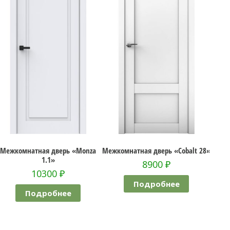
омнатная дверь «Monza
Межкомнатная дверь «Cobalt 28»
Межко
1.1»
«Лон
8900
₽
10300
₽
Подробнее
Подробнее
П