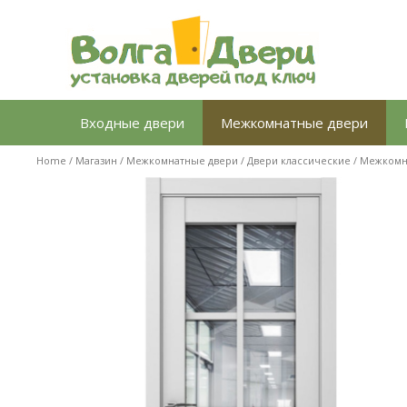
Перейти
к
содержимому
Входные двери
Межкомнатные двери
Home
/
Магазин
/
Межкомнатные двери
/
Двери классические
/ Межкомна