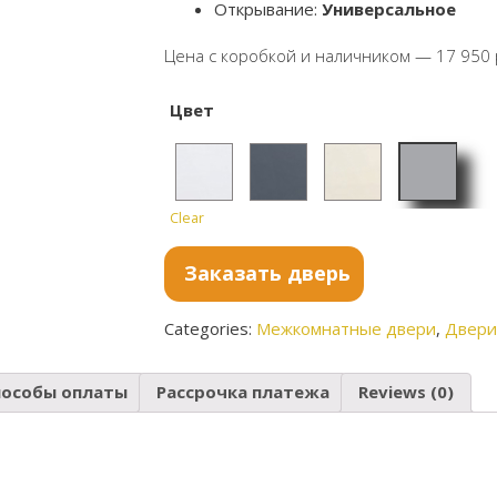
Открывание:
Универсальное
Цена с коробкой и наличником — 17 950 
Цвет
Clear
Манхэ
Аляска
Антра
Магно
ттен
цит
лия
Заказать дверь
Сатин
ат
Categories:
Межкомнатные двери
,
Двери
пособы оплаты
Рассрочка платежа
Reviews (0)