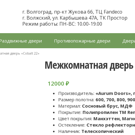
г. Волгоград, пр-кт Жукова 66, ТЦ Fandeco
г. Волжский, ул. Карбышева 47А, ТК Простор
Режим работы: ПН-ВС: 10.00-19.00
Раздвижные двери
Противопожарные двери
Двери
тная дверь «Cobalt 22»
Межкомнатная дверь 
12000
₽
Производитель:
«Aurum Doors», г
Размер полотна:
600, 700, 800, 90
Материал:
Сосновый брус, МДФ
Покрытие:
Полипропилен TM Reno
Цвет покрытия:
Манхэттен, Магн
Остекление:
Стекло рефлекторн
Наличник:
Телескопический