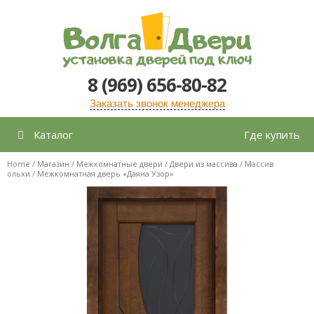
Перейти
к
содержимому
8 (969) 656-80-82
Заказать звонок менеджера
Каталог
Где купить
Home
/
Магазин
/
Межкомнатные двери
/
Двери из массива
/
Массив
ольхи
/ Межкомнатная дверь «Даяна Узор»