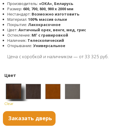
Производитель:
«ОКА», Беларусь
Размер:
600, 700, 800, 900 x 2000 мм
Нестандарт:
Возможно изготовить
Материал:
100% массив ольхи
Покрытие:
Лакокрасочное
Цвет:
Античный орех, венге, мед, грис
Остекление:
МГ с гравировкой
Наличник:
Телескопический
Открывание:
Универсальное
Цена с коробкой и наличником — от 33 325 руб.
Цвет
Clear
Антич
Венге
Мед
Грис
ный
Заказать дверь
орех