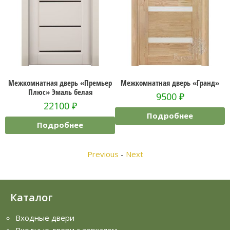
Межкомнатная дверь «Премьер
Межкомнатная дверь «Гранд»
М
Плюс» Эмаль белая
9500
₽
22100
₽
Подробнее
Подробнее
Previous
-
Next
Каталог
Входные двери
Входные двери с зеркалом